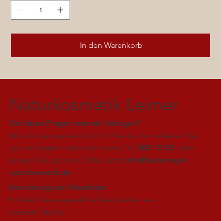
In den Warenkorb
Naturkosmetik Leimer
Sie haben Fragen oder ein Anliegen?
Wir sind gerne persönlich für Sie da. Kontaktieren Sie
uns am besten telefonisch unter Tel.
0851 31331
oder
senden Sie uns eine E Mail unter
info@laura-mayer-
naturkosmetik.de
Anmeldung zum Newsletter
Erhalten Sie ausgewählte Neuigkeiten aus
unserem Studio.